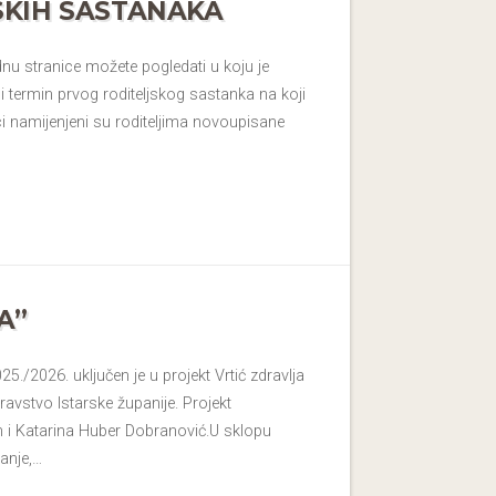
SKIH SASTANAKA
dnu stranice možete pogledati u koju je
i termin prvog roditeljskog sastanka na koji
i namijenjeni su roditeljima novoupisane
A”
25./2026. uključen je u projekt Vrtić zdravlja
vstvo Istarske županije. Projekt
in i Katarina Huber Dobranović.U sklopu
anje,…