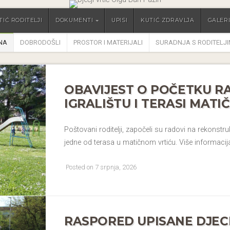
TIĆ RODITELJI
DOKUMENTI
UPISI
KUTIĆ ZDRAVLJA
GALERI
NA
DOBRODOŠLI
PROSTOR I MATERIJALI
SURADNJA S RODITELJ
OBAVIJEST O POČETKU R
IGRALIŠTU I TERASI MATI
Poštovani roditelji, započeli su radovi na rekonstrukc
jedne od terasa u matičnom vrtiću. Više informacija
Posted on 7 srpnja, 2026
RASPORED UPISANE DJEC