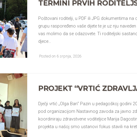
TERMINI PRVIH RODITELJ
Poštovani roditelji, u PDF ili JPG dokumentima na 
grupu raspoređeno vaše dijete te je uz nju naveden 
vas molimo da se odazovete. Ti roditeljski sastanc
djece…
Posted on 6 srpnja, 2026
PROJEKT “VRTIĆ ZDRAVLJ
Dječji vrtić „Olga Ban“ Pazin u pedagoškoj godini 20
pod organizacijom Nastavnog zavoda za javno zdra
koordiniraju zdravstvene voditeljice Marija Dagost
projekta u našoj smo ustanovi fokus stavili na kret